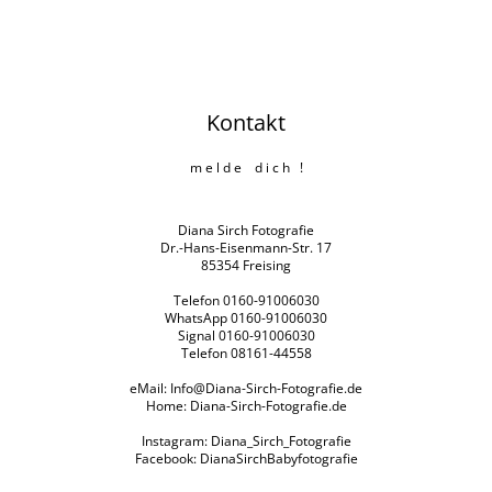
Kontakt
m e l d e d i c h !
Diana Sirch Fotografie
Dr.-Hans-Eisenmann-Str. 17
85354 Freising
Telefon 0160-91006030
WhatsApp 0160-91006030
Signal 0160-91006030
Telefon 08161-44558
eMail:
Info@Diana-Sirch-Fotografie.de
Home:
Diana-Sirch-Fotografie.de
Instagram: Diana_Sirch_Fotografie
Facebook: DianaSirchBabyfotografie