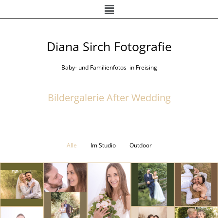
Menü
Zum
Inhalt
springen
Diana Sirch Fotografie
Baby- und Familienfotos in Freising
Bildergalerie After Wedding
Alle
Im Studio
Outdoor