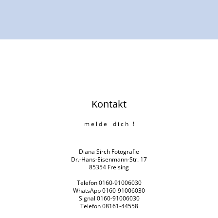
Kontakt
m e l d e d i c h !
Diana Sirch Fotografie
Dr.-Hans-Eisenmann-Str. 17
85354 Freising
Telefon 0160-91006030
WhatsApp 0160-91006030
Signal 0160-91006030
Telefon 08161-44558