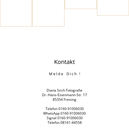
Kontakt
M e l d e D i c h !
Diana Sirch Fotografie
Dr.-Hans-Eisenmann-Str. 17
85354 Freising
Telefon 0160-91006030
WhatsApp 0160-91006030
Signal 0160-91006030
Telefon 08161-44558