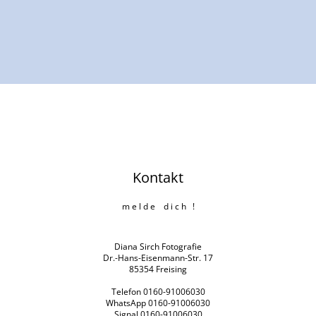
Kontakt
m e l d e d i c h !
Diana Sirch Fotografie
Dr.-Hans-Eisenmann-Str. 17
85354 Freising
Telefon 0160-91006030
WhatsApp 0160-91006030
Signal 0160-91006030