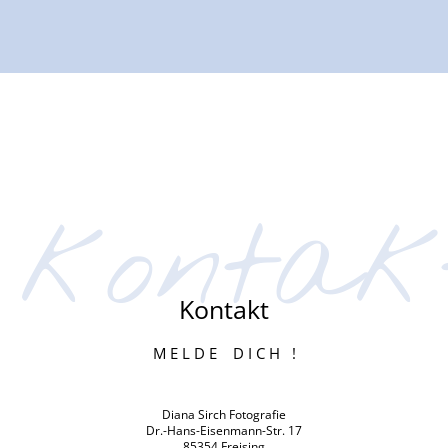
kontak
Kontakt
M E L D E D I C H !
Diana Sirch Fotografie
Dr.-Hans-Eisenmann-Str. 17
85354 Freising