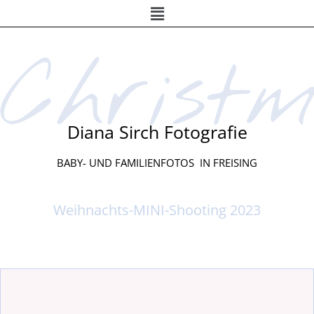
Menü
Zum
Inhalt
springen
Christ
Diana Sirch Fotografie
BABY- UND FAMILIENFOTOS IN FREISING
Weihnachts-MINI-Shooting 2023