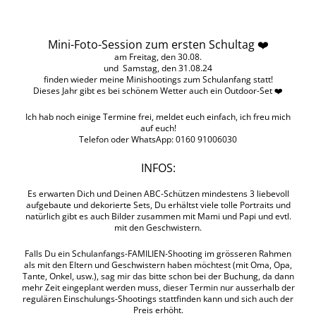
Mini-Foto-Session zum ersten Schultag ❤️
am Freitag, den 30.08.
und Samstag, den 31.08.24
finden wieder meine Minishootings zum Schulanfang statt!
Dieses Jahr gibt es bei schönem Wetter auch ein Outdoor-Set ❤️
Ich hab noch einige Termine frei, meldet euch einfach, ich freu mich
auf euch!
Telefon oder WhatsApp: 0160 91006030
INFOS:
Es erwarten Dich und Deinen ABC-Schützen mindestens 3 liebevoll
aufgebaute und dekorierte Sets, Du erhältst viele tolle Portraits und
natürlich gibt es auch Bilder zusammen mit Mami und Papi und evtl.
mit den Geschwistern.
Falls Du ein Schulanfangs-FAMILIEN-Shooting im grösseren Rahmen
als mit den Eltern und Geschwistern haben möchtest (mit Oma, Opa,
Tante, Onkel, usw.), sag mir das bitte schon bei der Buchung, da dann
mehr Zeit eingeplant werden muss, dieser Termin nur ausserhalb der
regulären Einschulungs-Shootings stattfinden kann und sich auch der
Preis erhöht.