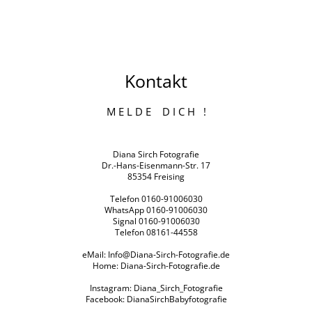
Kontakt
M E L D E D I C H !
Diana Sirch Fotografie
Dr.-Hans-Eisenmann-Str. 17
85354 Freising
Telefon 0160-91006030
WhatsApp 0160-91006030
Signal 0160-91006030
Telefon 08161-44558
eMail:
Info@Diana-Sirch-Fotografie.de
Home:
Diana-Sirch-Fotografie.de
Instagram: Diana_Sirch_Fotografie
Facebook: DianaSirchBabyfotografie