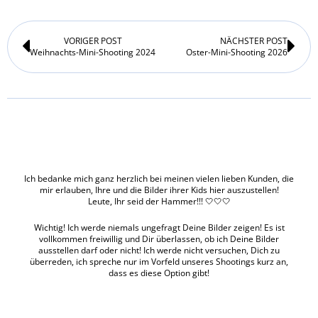
Zurück
Nä
VORIGER POST
NÄCHSTER POST
Weihnachts-Mini-Shooting 2024
Oster-Mini-Shooting 2026
Ich bedanke mich ganz herzlich bei meinen vielen lieben Kunden, die
mir erlauben, Ihre und die Bilder ihrer Kids hier auszustellen!
Leute, Ihr seid der Hammer!!! 🤍🤍🤍
Wichtig! Ich werde niemals ungefragt Deine Bilder zeigen! Es ist
vollkommen freiwillig und Dir überlassen, ob ich Deine Bilder
ausstellen darf oder nicht! Ich werde nicht versuchen, Dich zu
überreden, ich spreche nur im Vorfeld unseres Shootings kurz an,
dass es diese Option gibt!