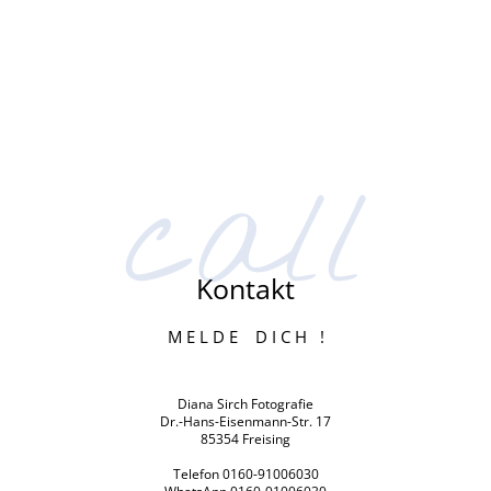
call
Kontakt
M E L D E D I C H !
Diana Sirch Fotografie
Dr.-Hans-Eisenmann-Str. 17
85354 Freising
Telefon 0160-91006030